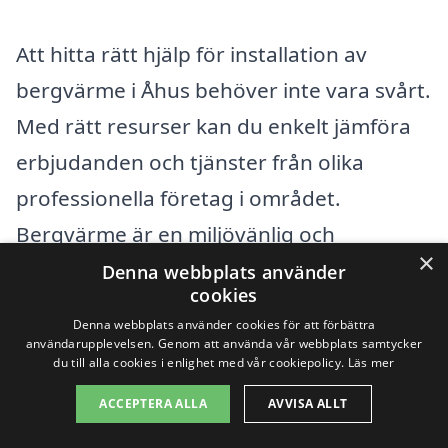
Att hitta rätt hjälp för installation av
bergvärme i Åhus behöver inte vara svårt.
Med rätt resurser kan du enkelt jämföra
erbjudanden och tjänster från olika
professionella företag i området.
Bergvärme är en miljövänlig och
×
kostnadseffektiv lösning för uppvärmning
Denna webbplats använder
cookies
av ditt hem. Genom att använda en
Denna webbplats använder cookies för att förbättra
plattform som xn--bergvrme-kostnad-
användarupplevelsen. Genom att använda vår webbplats samtycker
du till alla cookies i enlighet med vår cookiepolicy.
Läs mer
znb.se kan du göra din sökning mer
ACCEPTERA ALLA
AVVISA ALLT
effektiv och snabb.