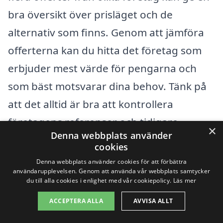
bra översikt över prisläget och de
alternativ som finns. Genom att jämföra
offerterna kan du hitta det företag som
erbjuder mest värde för pengarna och
som bäst motsvarar dina behov. Tänk på
att det alltid är bra att kontrollera
företagens referenser och tidigare
×
Denna webbplats använder
kunders omdömen för att säkerställa att
cookies
du väljer en pålitlig leverantör.
Denna webbplats använder cookies för att förbättra
användarupplevelsen. Genom att använda vår webbplats samtycker
du till alla cookies i enlighet med vår cookiepolicy.
Läs mer
Sammanfattningsvis, kostnaden för
ACCEPTERA ALLA
AVVISA ALLT
bergvärme i Asmundtorp beror på en