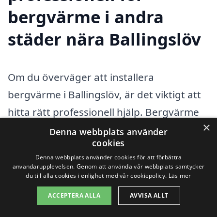
bergvärme i andra
städer nära Ballingslöv
Om du överväger att installera
bergvärme i Ballingslöv, är det viktigt att
hitta rätt professionell hjälp. Bergvärme
×
är en effektiv och hållbar
Denna webbplats använder
cookies
uppvärmningslösning som utnyttjar
Denna webbplats använder cookies för att förbättra
jordens naturliga värme. För att
användarupplevelsen. Genom att använda vår webbplats samtycker
du till alla cookies i enlighet med vår cookiepolicy.
Läs mer
säkerställa en smidig installation och få
ACCEPTERA ALLA
AVVISA ALLT
bästa möjliga resultat, kan det vara
fördelaktigt att också utforska alternativ i