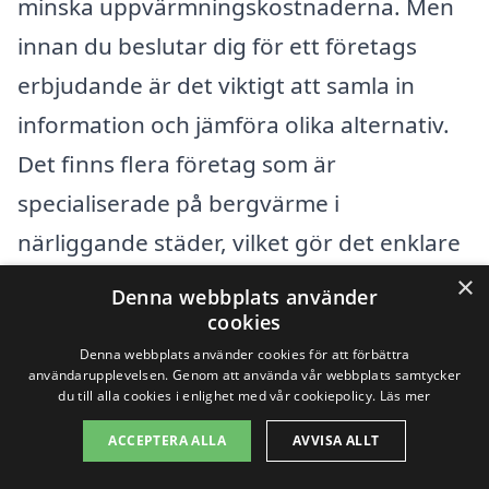
minska uppvärmningskostnaderna. Men
innan du beslutar dig för ett företags
erbjudande är det viktigt att samla in
information och jämföra olika alternativ.
Det finns flera företag som är
specialiserade på bergvärme i
närliggande städer, vilket gör det enklare
att hitta den hjälp du behöver.
×
Denna webbplats använder
cookies
Några av städerna omkring Bergagård
Denna webbplats använder cookies för att förbättra
användarupplevelsen. Genom att använda vår webbplats samtycker
som erbjuder kompetens inom
du till alla cookies i enlighet med vår cookiepolicy.
Läs mer
bergvärme inkluderar:
ACCEPTERA ALLA
AVVISA ALLT