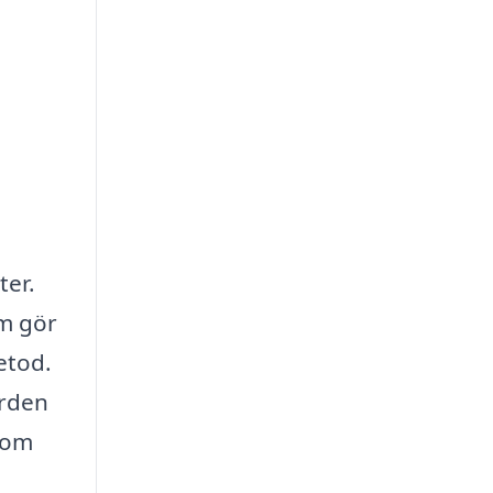
ter.
om gör
etod.
orden
inom