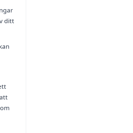
ingar
 ditt
 kan
ett
att
 som