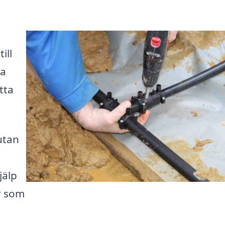
ill
ka
tta
utan
jälp
er som