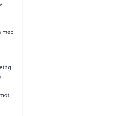
v
a med
retag
a
 mot