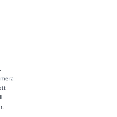
.
imera
ett
l
n.