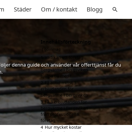
m
Städer
Om / kontakt
Blogg
Innehållsförteckning
gömma
1
Vad kan ett företag
som är specialiserat på
följer denna guide och använder vår offerttjänst får du
bergvärme i Bergsviken
n.
hjälpa till med?
2
Få alltid minst 3
erbjudanden för
bergvärme i Bergsviken
3
Få 3 erbjudanden för
bergvärme i Bergsviken
från professionella
företag
4
Hur mycket kostar