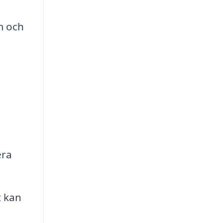
m och
era
 kan