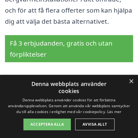
och för att få flera offerter som kan hjälpa
dig att välja det bästa alternativet.
Få 3 erbjudanden, gratis och utan
förpliktelser
×
Denna webbplats använder
Sök efter en
cookies
professionell för
Denna webbplats använder cookies för att förbättra
användarupplevelsen. Genom att använda vår webbplats samtycker
du till alla cookies i enlighet med vår cookiepolicy.
Läs mer
bergvärme i andra
ACCEPTERA ALLA
AVVISA ALLT
städer nära Björke