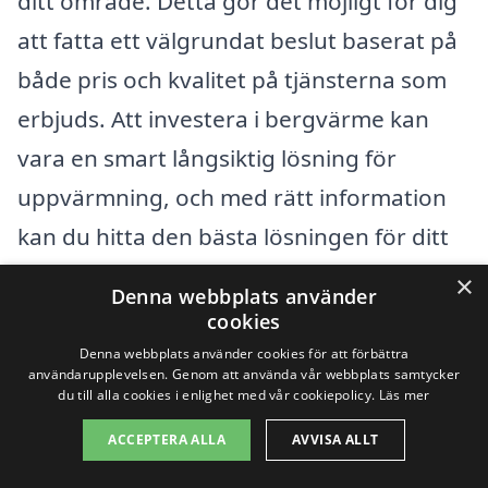
ditt område. Detta gör det möjligt för dig
att fatta ett välgrundat beslut baserat på
både pris och kvalitet på tjänsterna som
erbjuds. Att investera i bergvärme kan
vara en smart långsiktig lösning för
uppvärmning, och med rätt information
kan du hitta den bästa lösningen för ditt
hem.
×
Denna webbplats använder
cookies
Få 3 erbjudanden, gratis och utan
Denna webbplats använder cookies för att förbättra
användarupplevelsen. Genom att använda vår webbplats samtycker
förpliktelser
du till alla cookies i enlighet med vår cookiepolicy.
Läs mer
ACCEPTERA ALLA
AVVISA ALLT