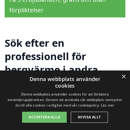
förpliktelser
Sök efter en
professionell för
bergvärme i andra
×
Denna webbplats använder
städer nära Dala-Floda
cookies
Denna webbplats använder cookies för att förbättra
användarupplevelsen. Genom att använda vår webbplats samtycker
Att hitta rätt hjälp för installation av
du till alla cookies i enlighet med vår cookiepolicy.
Läs mer
bergvärme i Dala-Floda kan ibland kännas
ACCEPTERA ALLA
AVVISA ALLT
överväldigande, men det behöver inte