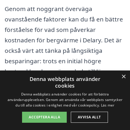
Genom att noggrant överväga
ovanstående faktorer kan du få en bättre
förståelse för vad som påverkar
kostnaden för bergvärme i Delary. Det är
också värt att tänka på långsiktiga
besparingar: trots en initial högre
kostnad kan bergvärme leda till lägre
×
Denna webbplats använder
elräkningar och ett minskat
cookies
koldioxidavtryck över tid.
Denna webbplats använder cookies för att förbättra
användarupplevelsen. Genom att använda vår webbplats samtycker
du till alla cookies i enlighet med vår cookiepolicy.
Läs mer
Innan du bestämmer dig för en
ACCEPTERA ALLA
AVVISA ALLT
installation, rekommenderas det att du