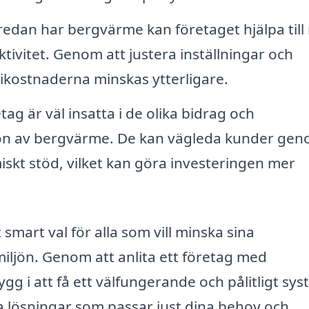
redan har bergvärme kan företaget hjälpa til
ktivitet. Genom att justera inställningar och
ostnaderna minskas ytterligare.
g är väl insatta i de olika bidrag och
tion av bergvärme. De kan vägleda kunder ge
skt stöd, vilket kan göra investeringen mer
mart val för alla som vill minska sina
iljön. Genom att anlita ett företag med
g i att få ett välfungerande och pålitligt sys
lösningar som passar just dina behov och