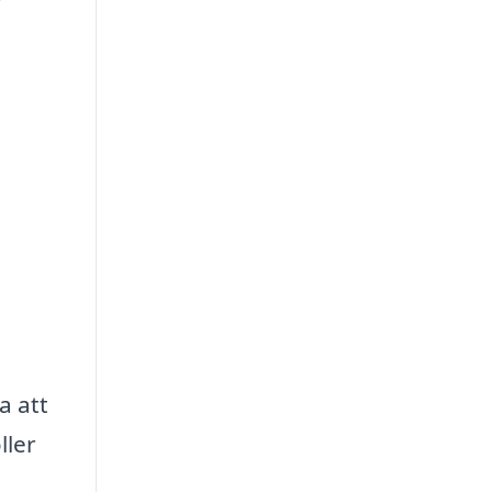
a att
ller