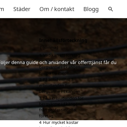
m
Städer
Om / kontakt
Blogg
Innehållsförteckning
gömma
1
Vad kan ett företag
som är specialiserat på
följer denna guide och använder vår offerttjänst får du
bergvärme i Ekängen
hjälpa till med?
2
Få alltid minst 3
erbjudanden för
bergvärme i Ekängen
3
Få 3 erbjudanden för
bergvärme i Ekängen
från professionella
företag
4
Hur mycket kostar