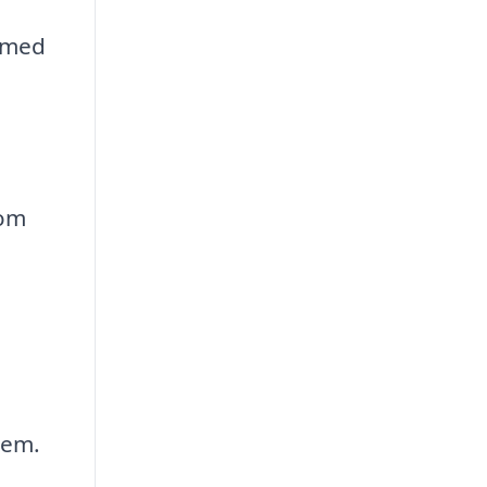
l med
nom
tem.