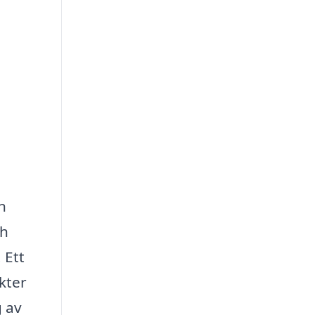
n
ch
 Ett
kter
g av