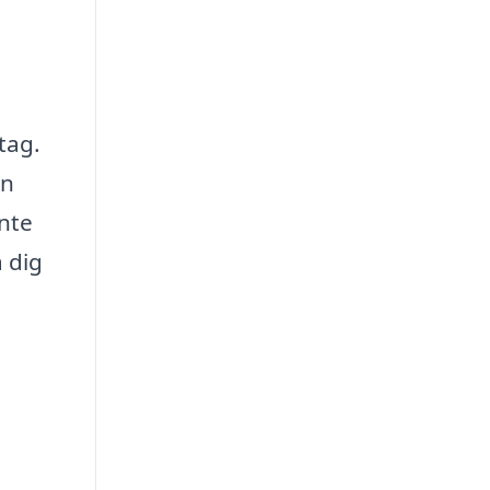
tag.
en
inte
 dig