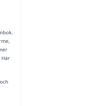
ånbok.
ärme,
mmer
. Här
 och