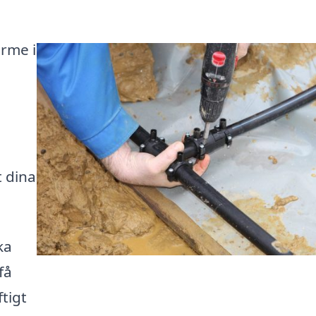
ärme i
t dina
ka
få
tigt