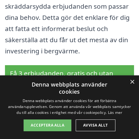
skräddarsydda erbjudanden som passar
dina behov. Detta gör det enklare för dig
att fatta ett informerat beslut och
säkerställa att du får ut det mesta av din
investering i bergvärme.
Få 3 erbjudanden, gratis och utan
×
förpliktelser
Denna webbplats använder
cookies
Denna webbplats använder cookies för att förbättra
användarupplevelsen. Genom att använda vår webbplats samtycker
du till alla cookies i enlighet med vår cookiepolicy.
Läs mer
Sök efter en
ACCEPTERA ALLA
AVVISA ALLT
professionell för