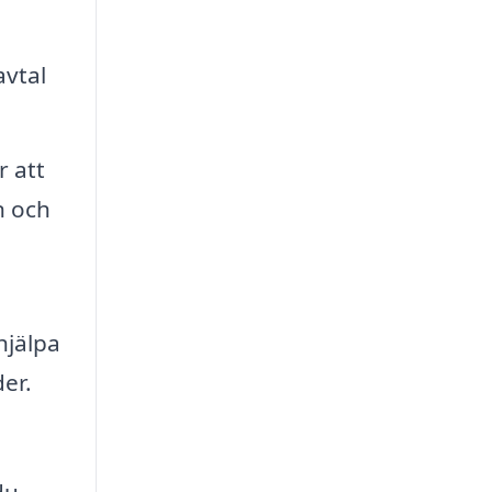
avtal
r att
n och
hjälpa
er.
du