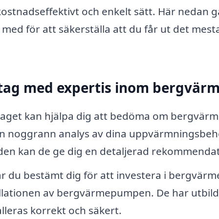
stnadseffektivt och enkelt sätt. Här nedan gå
med för att säkerställa att du får ut det mest
etag med expertis inom bergvär
aget kan hjälpa dig att bedöma om bergvärm
 en noggrann analys av dina uppvärmningsbe
den kan de ge dig en detaljerad rekommendat
 du bestämt dig för att investera i bergvärme
tallationen av bergvärmepumpen. De har utbil
alleras korrekt och säkert.