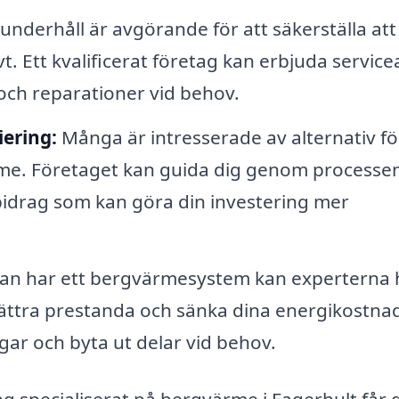
nderhåll är avgörande för att säkerställa att
 Ett kvalificerat företag kan erbjuda service
 och reparationer vid behov.
iering:
Många är intresserade av alternativ fö
ärme. Företaget kan guida dig genom processe
bidrag som kan göra din investering mer
n har ett bergvärmesystem kan experterna 
rbättra prestanda och sänka dina energikostnad
ngar och byta ut delar vid behov.
ag specialiserat på bergvärme i Fagerhult får 