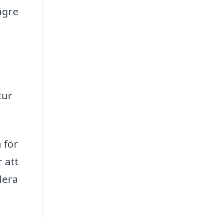
ägre
tur
 för
 att
lera