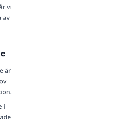
r vi
a av
me
e är
hov
ion.
 i
dade