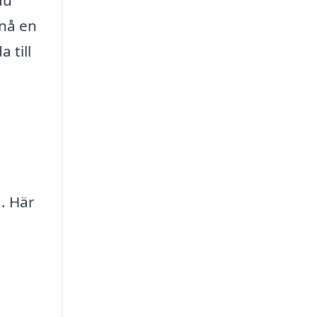
pnå en
 till
. Här