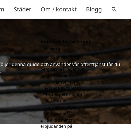
m
Städer
Om / kontakt
Blogg
Innehållsförteckning
gömma
1
Vad kan ett företag
som är specialiserat på
följer denna guide och använder vår offerttjänst får du
bergvärme i Fagerhult
.
hjälpa till med?
1.1
Tjänster som
erbjuds av företag
med expertis inom
bergvärme
1.2
Varför välja
bergvärme?
2
Få alltid minst 3
erbjudanden på