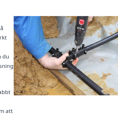
Då
rkt
n du
sning
nabbt
m att