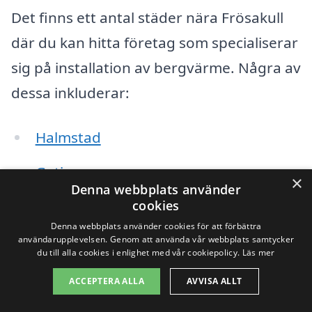
Det finns ett antal städer nära Frösakull
där du kan hitta företag som specialiserar
sig på installation av bergvärme. Några av
dessa inkluderar:
Halmstad
Getinge
×
Denna webbplats använder
Simlångsdalen
cookies
Denna webbplats använder cookies för att förbättra
Laholm
användarupplevelsen. Genom att använda vår webbplats samtycker
du till alla cookies i enlighet med vår cookiepolicy.
Läs mer
Övraby
ACCEPTERA ALLA
AVVISA ALLT
Tönnersjö