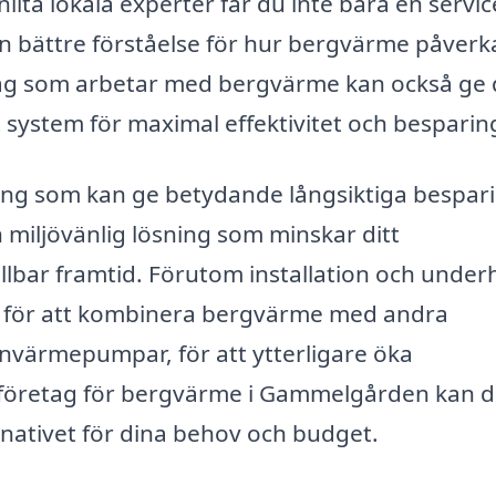
ita lokala experter får du inte bara en servi
en bättre förståelse för hur bergvärme påverk
tag som arbetar med bergvärme kan också ge 
 system för maximal effektivitet och besparin
ring som kan ge betydande långsiktiga bespar
 miljövänlig lösning som minskar ditt
ållbar framtid. Förutom installation och underh
r för att kombinera bergvärme med andra
värmepumpar, för att ytterligare öka
a företag för bergvärme i Gammelgården kan 
ernativet för dina behov och budget.