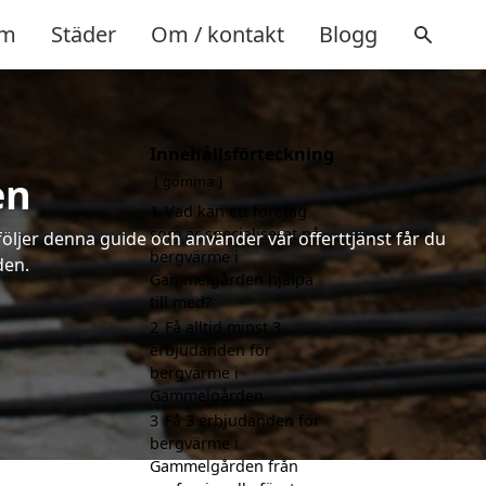
m
Städer
Om / kontakt
Blogg
Innehållsförteckning
en
gömma
1
Vad kan ett företag
som är specialiserat på
följer denna guide och använder vår offerttjänst får du
bergvärme i
den.
Gammelgården hjälpa
till med?
2
Få alltid minst 3
erbjudanden för
bergvärme i
Gammelgården
3
Få 3 erbjudanden för
bergvärme i
Gammelgården från