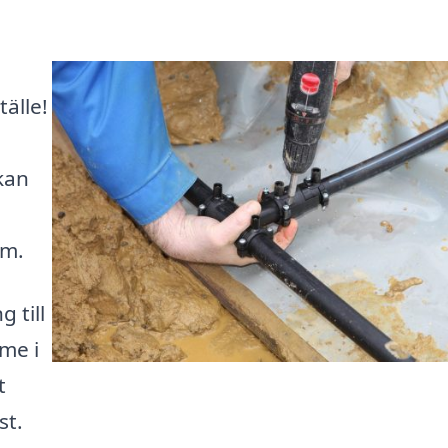
älle!
kan
em.
 till
me i
t
st.