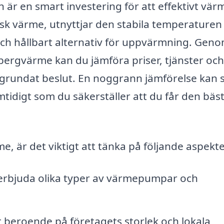
är en smart investering för att effektivt vär
k värme, utnyttjar den stabila temperaturen 
och hållbart alternativ för uppvärmning. Geno
bergvärme kan du jämföra priser, tjänster och
 välgrundat beslut. En noggrann jämförelse kan 
mtidigt som du säkerställer att du får den bäs
 är det viktigt att tänka på följande aspekte
 erbjuda olika typer av värmepumpar och
 beroende på företagets storlek och lokala