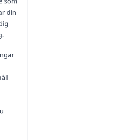
ce som
ar din
dig
g.
ingar
åll
du