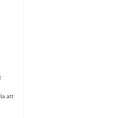
t
la att