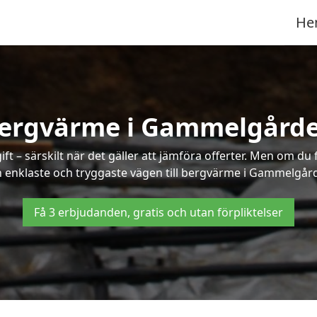
He
ergvärme i Gammelgård
t – särskilt när det gäller att jämföra offerter. Men om du 
 enklaste och tryggaste vägen till bergvärme i Gammelgår
Få 3 erbjudanden, gratis och utan förpliktelser