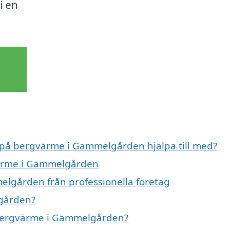
i en
t på bergvärme i Gammelgården hjälpa till med?
gvärme i Gammelgården
lgården från professionella företag
gården?
å bergvärme i Gammelgården?