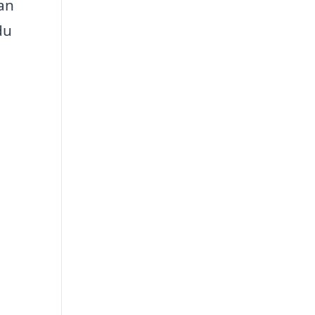
an
du