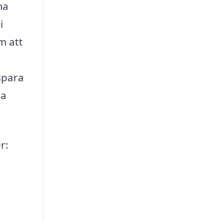
ma
i
m att
spara
ta
r: