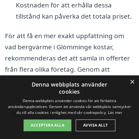
Kostnaden för att erhålla dessa
tillstånd kan påverka det totala priset.
För att få en mer exakt uppfattning om
vad bergvärme i Glömminge kostar,
rekommenderas det att samla in offerter
från flera olika företag. Genom att
använda plattformen xn--bergvrme-
×
Denna webbplats använder
kostnad-znb.se kan du enkelt jämföra
cookies
Denna webbplats använder cookies för att förbättra
priser och tjänster från olika aktörer i ditt
användarupplevelsen. Genom att använda vår webbplats samtycker
lokala område. Att göra en noggrann
du till alla cookies i enlighet med vår cookiepolicy.
Läs mer
jämförelse av kostnader och tjänster från
ACCEPTERA ALLA
AVVISA ALLT
olika leverantörer hjälper dig att fatta ett