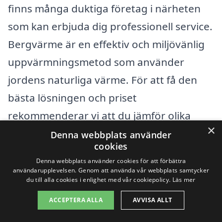
finns många duktiga företag i närheten
som kan erbjuda dig professionell service.
Bergvärme är en effektiv och miljövänlig
uppvärmningsmetod som använder
jordens naturliga värme. För att få den
bästa lösningen och priset
rekommenderar vi att du jämför olika
×
företag. Genom vår plattform kan du
Denna webbplats använder
cookies
enkelt få offert från flera aktörer i
Denna webbplats använder cookies för att förbättra
lokalområdet.
användarupplevelsen. Genom att använda vår webbplats samtycker
du till alla cookies i enlighet med vår cookiepolicy.
Läs mer
Det kan vara bra att tänka på att det finns
ACCEPTERA ALLA
AVVISA ALLT
flera städer nära Glumslöv där du kan