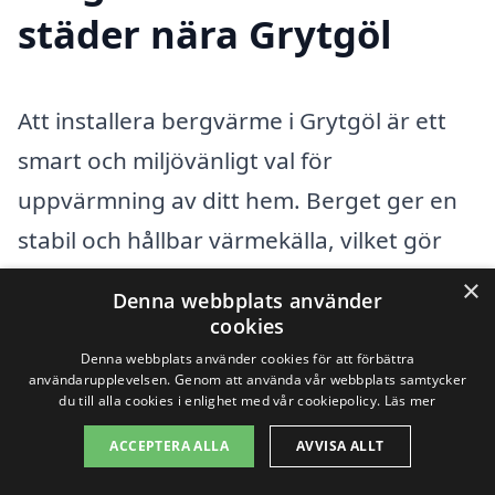
städer nära Grytgöl
Att installera bergvärme i Grytgöl är ett
smart och miljövänligt val för
uppvärmning av ditt hem. Berget ger en
stabil och hållbar värmekälla, vilket gör
det till en kostnadseffektiv lösning på lång
×
Denna webbplats använder
sikt. Men för att få det bästa resultatet
cookies
och det mest ekonomiska erbjudandet är
Denna webbplats använder cookies för att förbättra
användarupplevelsen. Genom att använda vår webbplats samtycker
det viktigt att välja rätt professionell
du till alla cookies i enlighet med vår cookiepolicy.
Läs mer
tjänst. Genom vår plattform kan du enkelt
ACCEPTERA ALLA
AVVISA ALLT
hitta företag som erbjuder bergvärme i