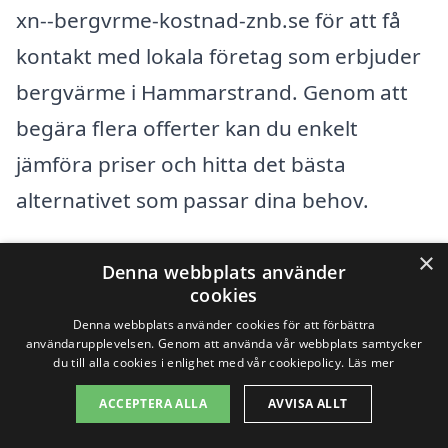
xn--bergvrme-kostnad-znb.se för att få
kontakt med lokala företag som erbjuder
bergvärme i Hammarstrand. Genom att
begära flera offerter kan du enkelt
jämföra priser och hitta det bästa
alternativet som passar dina behov.
×
Få 3 erbjudanden, gratis och utan
Denna webbplats använder
cookies
förpliktelser
Denna webbplats använder cookies för att förbättra
användarupplevelsen. Genom att använda vår webbplats samtycker
du till alla cookies i enlighet med vår cookiepolicy.
Läs mer
ACCEPTERA ALLA
AVVISA ALLT
Sök efter en