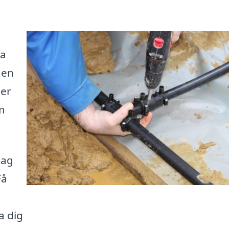
ra
den
der
m
tag
Få
a dig