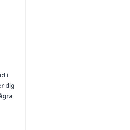
d i
er dig
några