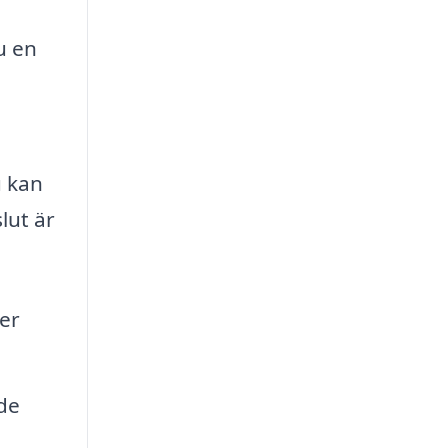
u en
u kan
lut är
er
 de