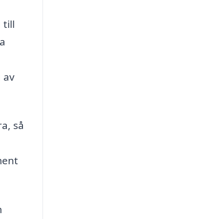
till
na
g av
a, så
ment
m