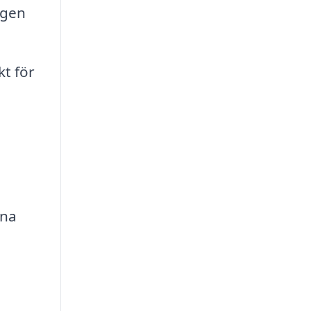
ngen
kt för
rna