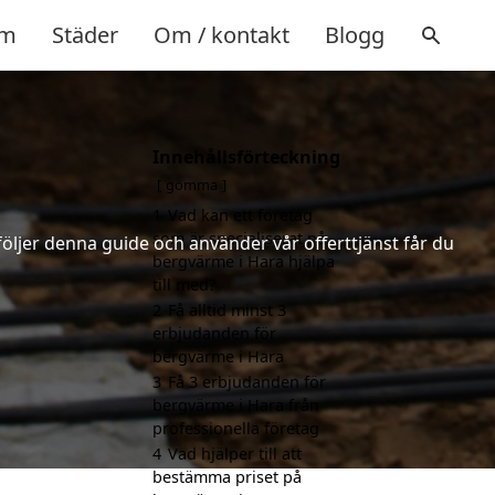
m
Städer
Om / kontakt
Blogg
Innehållsförteckning
gömma
1
Vad kan ett företag
som är specialiserat på
följer denna guide och använder vår offerttjänst får du
bergvärme i Hara hjälpa
till med?
2
Få alltid minst 3
erbjudanden för
bergvärme i Hara
3
Få 3 erbjudanden för
bergvärme i Hara från
professionella företag
4
Vad hjälper till att
bestämma priset på