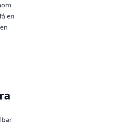
enom
få en
 en
ra
lbar