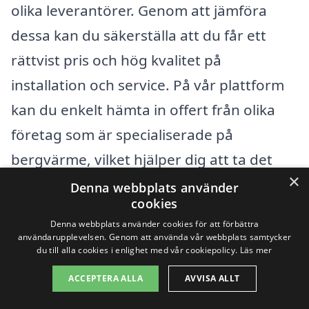
olika leverantörer. Genom att jämföra
dessa kan du säkerställa att du får ett
rättvist pris och hög kvalitet på
installation och service. På vår plattform
kan du enkelt hämta in offert från olika
företag som är specialiserade på
bergvärme, vilket hjälper dig att ta det
×
första steget mot en mer energieffektiv
Denna webbplats använder
cookies
och kostnadseffektiv uppvärmning av ditt
Denna webbplats använder cookies för att förbättra
hem.
användarupplevelsen. Genom att använda vår webbplats samtycker
du till alla cookies i enlighet med vår cookiepolicy.
Läs mer
ACCEPTERA ALLA
AVVISA ALLT
Få 3 erbjudanden, gratis och utan
förpliktelser