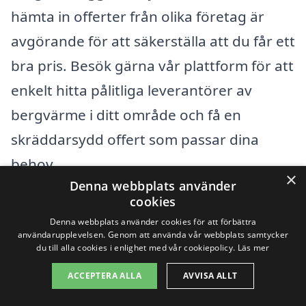
hämta in offerter från olika företag är
avgörande för att säkerställa att du får ett
bra pris. Besök gärna vår plattform för att
enkelt hitta pålitliga leverantörer av
bergvärme i ditt område och få en
skräddarsydd offert som passar dina
behov.
×
Denna webbplats använder
cookies
Få 3 erbjudanden, gratis och utan
Denna webbplats använder cookies för att förbättra
förpliktelser
användarupplevelsen. Genom att använda vår webbplats samtycker
du till alla cookies i enlighet med vår cookiepolicy.
Läs mer
ACCEPTERA ALLA
AVVISA ALLT