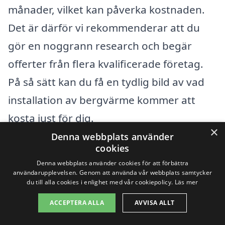
månader, vilket kan påverka kostnaden.
Det är därför vi rekommenderar att du
gör en noggrann research och begär
offerter från flera kvalificerade företag.
På så sätt kan du få en tydlig bild av vad
installation av bergvärme kommer att
kosta just för dig.
×
Denna webbplats använder
cookies
Genom att använda plattformar som
xn--
Denna webbplats använder cookies för att förbättra
bergvrme-kostnad-znb.se
kan du jämföra
användarupplevelsen. Genom att använda vår webbplats samtycker
du till alla cookies i enlighet med vår cookiepolicy.
Läs mer
olika företag och hitta de mest
konkurrenskraftiga erbjudandena i ditt
ACCEPTERA ALLA
AVVISA ALLT
område. Att investera i bergvärme i Hjälm