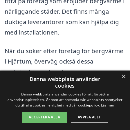
titta på företag som erbjuder bergvärme i
närliggande städer. Det finns många
duktiga leverantörer som kan hjälpa dig
med installationen.
När du söker efter företag för bergvärme
i Hjärtum, överväg också dessa
omkringliggande orter:
×
Denna webbplats använder
cookies
Lilla Edet
Denna webbplats använder cookies för att förbättra
användarupplevelsen. Genom att använda vår webbplats samtycker
Göteborg
du till alla cookies i enlighet med vår cookiepolicy.
Läs mer
ACCEPTERA ALLA
AVVISA ALLT
Kungälv