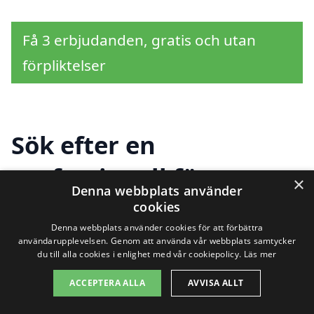
Få 3 erbjudanden, gratis och utan
förpliktelser
Sök efter en
professionell för
×
Denna webbplats använder
bergvärme i andra
cookies
Denna webbplats använder cookies för att förbättra
städer nära
användarupplevelsen. Genom att använda vår webbplats samtycker
du till alla cookies i enlighet med vår cookiepolicy.
Läs mer
Hovmantorp
ACCEPTERA ALLA
AVVISA ALLT