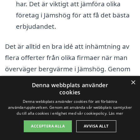
har. Det är viktigt att jämföra olika
företag i Jämshög för att få det bästa
erbjudandet.
Det är alltid en bra idé att inhämtning av
flera offerter från olika firmaer när man
överväger bergvärme i Jämshög. Genom
att göra detta kan du jämföra priser och
×
Denna webbplats använder
tjänster för att hitta det alternativ som
cookies
passar bäst för dina behov och din
Denna webbplats använder cookies för att förbättra
användarupplevelsen. Genom att använda vår webbplats samtycker
budget. Dessutom kan man få hjälp av
du till alla cookies i enlighet med vår cookiepolicy.
Läs mer
plattformar som xn--bergvrme-kostnad-
ACCEPTERA ALLA
AVVISA ALLT
znb.se, där du enkelt kan få kontakt med