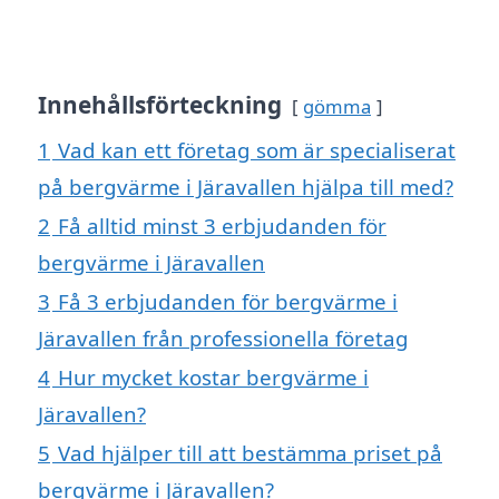
Innehållsförteckning
gömma
1
Vad kan ett företag som är specialiserat
på bergvärme i Järavallen hjälpa till med?
2
Få alltid minst 3 erbjudanden för
bergvärme i Järavallen
3
Få 3 erbjudanden för bergvärme i
Järavallen från professionella företag
4
Hur mycket kostar bergvärme i
Järavallen?
5
Vad hjälper till att bestämma priset på
bergvärme i Järavallen?