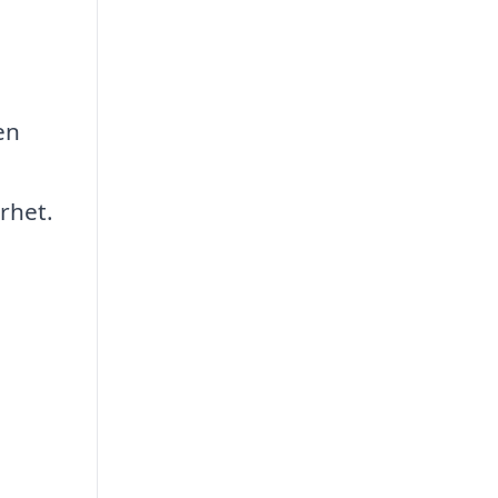
en
rhet.