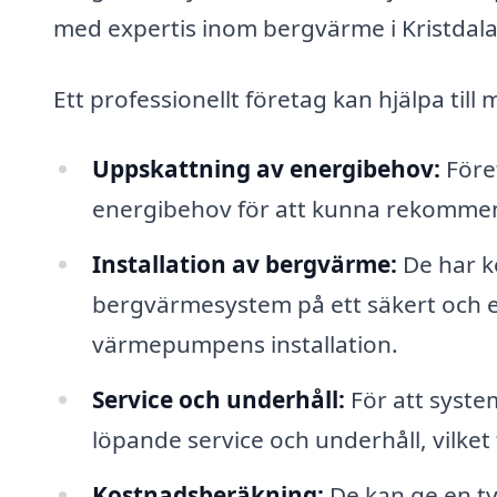
med expertis inom bergvärme i Kristdala
Ett professionellt företag kan hjälpa till
Uppskattning av energibehov:
Föret
energibehov för att kunna rekommen
Installation av bergvärme:
De har k
bergvärmesystem på ett säkert och eff
värmepumpens installation.
Service och underhåll:
För att syste
löpande service och underhåll, vilket 
Kostnadsberäkning:
De kan ge en tyd