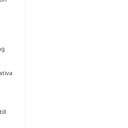
ag
ativa
ill