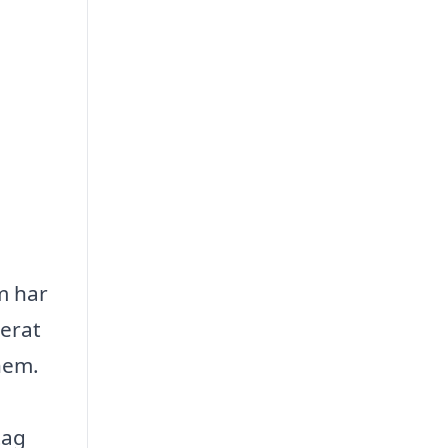
m har
serat
hem.
tag