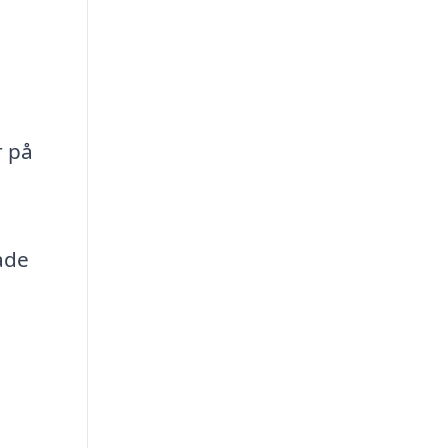
r på
ade