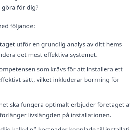
 göra för dig?
 med följande:
aget utför en grundlig analys av ditt hems
dera det mest effektiva systemet.
ompetensen som krävs för att installera ett
ektivt sätt, vilket inkluderar borrning för
met ska fungera optimalt erbjuder företaget 
förlänger livslängden på installationen.
lig kalkyl på kostnader kopplade till installat