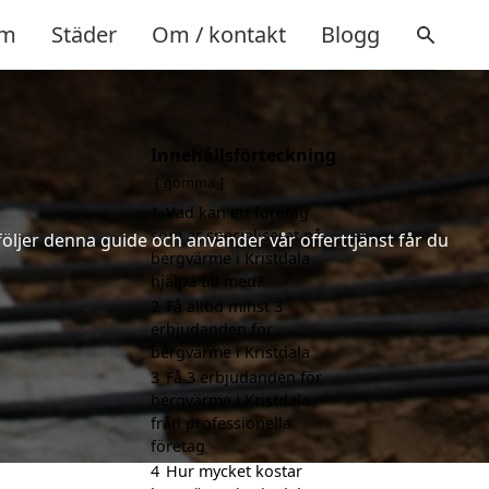
m
Städer
Om / kontakt
Blogg
Innehållsförteckning
gömma
1
Vad kan ett företag
som är specialiserat på
följer denna guide och använder vår offerttjänst får du
bergvärme i Kristdala
.
hjälpa till med?
2
Få alltid minst 3
erbjudanden för
bergvärme i Kristdala
3
Få 3 erbjudanden för
bergvärme i Kristdala
från professionella
företag
4
Hur mycket kostar