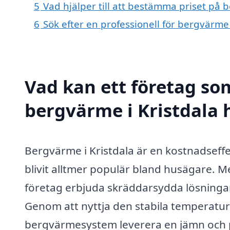
5
Vad hjälper till att bestämma priset på 
6
Sök efter en professionell för bergvärme
Vad kan ett företag som
bergvärme i Kristdala h
Bergvärme i Kristdala är en kostnadseff
blivit alltmer populär bland husägare. M
företag erbjuda skräddarsydda lösningar
Genom att nyttja den stabila temperatur
bergvärmesystem leverera en jämn och på