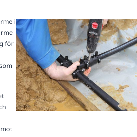
ärme i
värme
g för
 som
et
ch
g mot