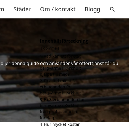
m
Städer
Om / kontakt
Blogg
Innehållsförteckning
gömma
1
Vad kan ett företag
som är specialiserat på
följer denna guide och använder vår offerttjänst får du
bergvärme i Kyrkhult
hjälpa till med?
2
Få alltid minst 3
erbjudanden för
bergvärme i Kyrkhult
3
Få 3 erbjudanden för
bergvärme i Kyrkhult
från professionella
företag
4
Hur mycket kostar