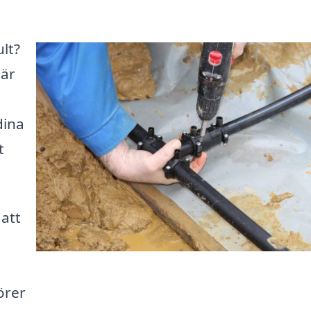
ult?
 är
dina
t
 att
örer