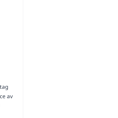
etag
ce av
d