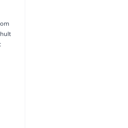
 som
hult
t