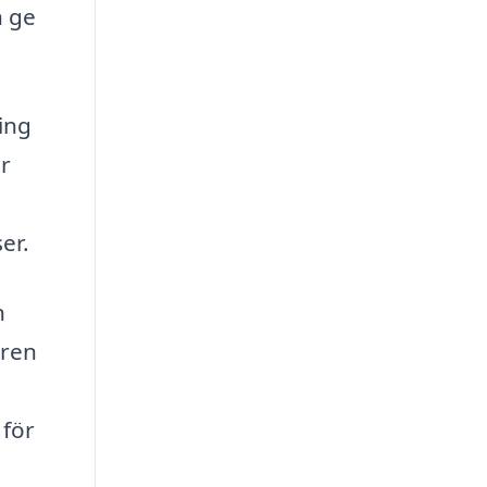
n ge
ing
er
er.
n
aren
 för