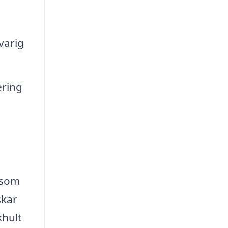
varig
ering
g som
skar
khult