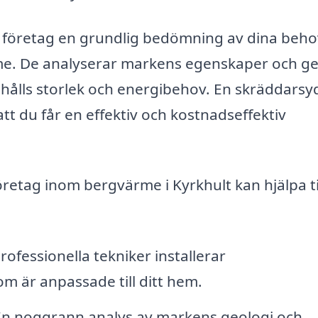
e företag en grundlig bedömning av dina beho
rme. De analyserar markens egenskaper och ge
ålls storlek och energibehov. En skräddarsy
att du får en effektiv och kostnadseffektiv
öretag inom bergvärme i Kyrkhult kan hjälpa ti
rofessionella tekniker installerar
 är anpassade till ditt hem.
n noggrann analys av markens geologi och