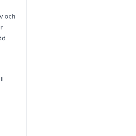
v och
r
dd
ll