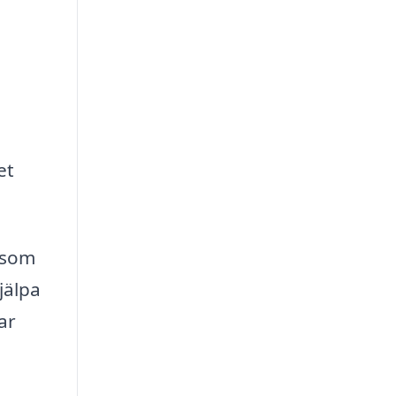
et
 som
jälpa
ar