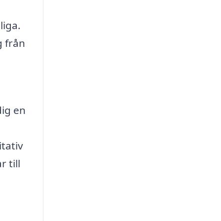
liga.
 från
a
.
dig en
tativ
 till