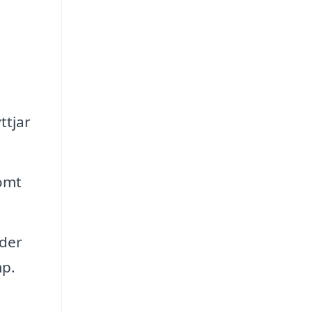
ttjar
tomt
uder
mp.