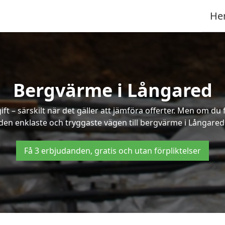
He
Bergvärme i Långared
t – särskilt när det gäller att jämföra offerter. Men om du 
den enklaste och tryggaste vägen till bergvärme i Långared
Få 3 erbjudanden, gratis och utan förpliktelser