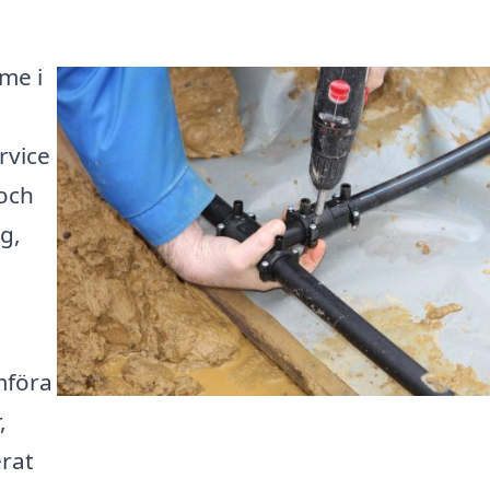
me i
rvice
och
g,
mföra
,
erat