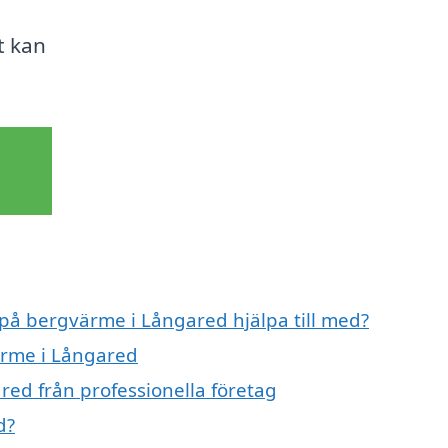
t kan
 på bergvärme i Långared hjälpa till med?
ärme i Långared
ed från professionella företag
d?