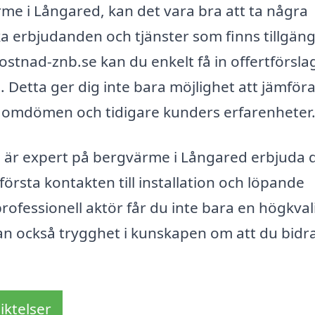
rme i Långared, kan det vara bra att ta några
ika erbjudanden och tjänster som finns tillgäng
nad-znb.se kan du enkelt få in offertförslag
e. Detta ger dig inte bara möjlighet att jämför
s omdömen och tidigare kunders erfarenheter
 är expert på bergvärme i Långared erbjuda 
första kontakten till installation och löpande
ofessionell aktör får du inte bara en högkvali
n också trygghet i kunskapen om att du bidrar
iktelser