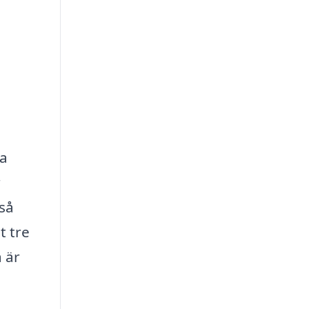
ta
r
så
t tre
a är