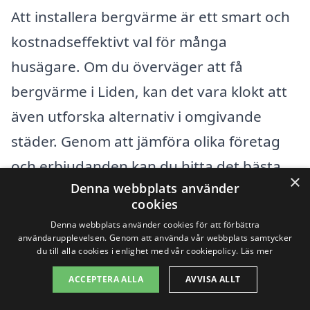
Att installera bergvärme är ett smart och
kostnadseffektivt val för många
husägare. Om du överväger att få
bergvärme i Liden, kan det vara klokt att
även utforska alternativ i omgivande
städer. Genom att jämföra olika företag
och erbjudanden kan du hitta det bästa
×
Denna webbplats använder
priset och tjänsten som passar just dina
cookies
behov.
Denna webbplats använder cookies för att förbättra
användarupplevelsen. Genom att använda vår webbplats samtycker
du till alla cookies i enlighet med vår cookiepolicy.
Läs mer
Det finns flera städer nära Liden där du
ACCEPTERA ALLA
AVVISA ALLT
kan hitta professionella installatörer av
bergvärme. Genom att diversifiera dina