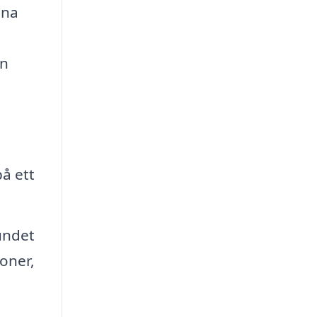
ina
en
å ett
undet
ioner,