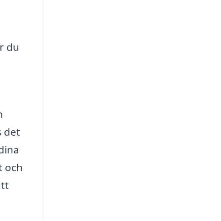
r du
n
s det
dina
t och
tt