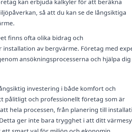
etag kan erbjuda kalkyler för att beräkna
ljöpåverkan, så att du kan se de långsiktiga
ärme.
et finns ofta olika bidrag och
för installation av bergvärme. Företag med expe
genom ansökningsprocesserna och hjälpa dig 
ångsiktig investering i både komfort och
pålitligt och professionellt företag som är
att hela processen, från planering till installa
 Detta ger inte bara trygghet i att ditt värme
ör ett smart val för miljön och ekonomin.