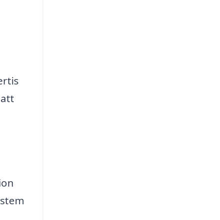
rtis
att
tion
system