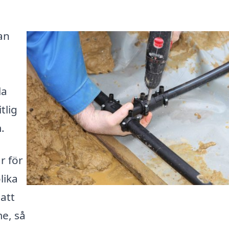
an
la
tlig
.
r för
lika
 att
e, så