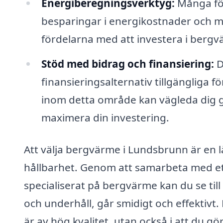
Energiberegningsverktyg:
Många för
besparingar i energikostnader och mi
fördelarna med att investera i bergv
Stöd med bidrag och finansiering:
D
finansieringsalternativ tillgängliga 
inom detta område kan vägleda dig 
maximera din investering.
Att välja bergvärme i Lundsbrunn är en l
hållbarhet. Genom att samarbeta med ett 
specialiserat på bergvärme kan du se till 
och underhåll, går smidigt och effektivt.
är av hög kvalitet, utan också i att du g