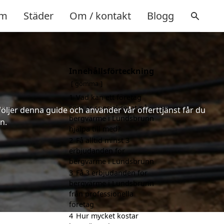
m
Städer
Om / kontakt
Blogg
Innehållsförteckning
gömma
1
Vad kan ett företag
som är specialiserat på
följer denna guide och använder vår offerttjänst får du
bergvärme i Lundsbrunn
n.
hjälpa till med?
2
Få alltid minst 3
erbjudanden för
bergvärme i Lundsbrunn
3
Få 3 erbjudanden för
bergvärme i Lundsbrunn
från professionella
företag
4
Hur mycket kostar