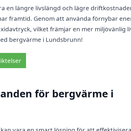
ra en längre livslängd och lägre driftkostnade
ållbar framtid. Genom att använda förnybar ene
davtryck, vilket främjar en mer miljövänlig liv
med bergvärme i Lundsbrunn!
iktelser
udanden för bergvärme i
kan vara en smart lösning för att effektiviser