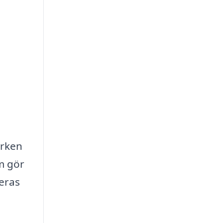
arken
m gör
eras