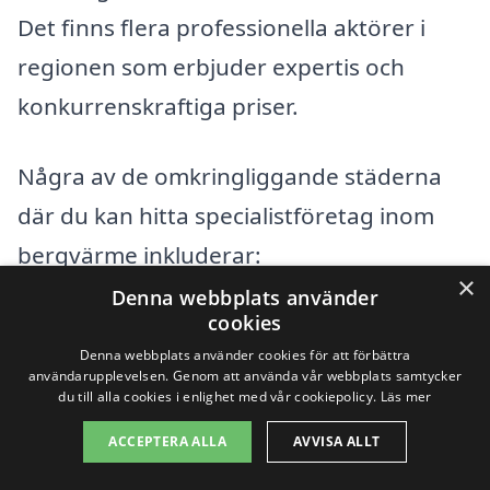
Det finns flera professionella aktörer i
regionen som erbjuder expertis och
konkurrenskraftiga priser.
Några av de omkringliggande städerna
där du kan hitta specialistföretag inom
bergvärme inkluderar:
×
Denna webbplats använder
Storuman
cookies
Denna webbplats använder cookies för att förbättra
Malå
användarupplevelsen. Genom att använda vår webbplats samtycker
du till alla cookies i enlighet med vår cookiepolicy.
Läs mer
Sorsele
ACCEPTERA ALLA
AVVISA ALLT
Bjurholm