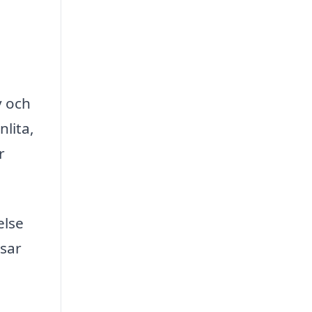
v och
lita,
r
else
ssar