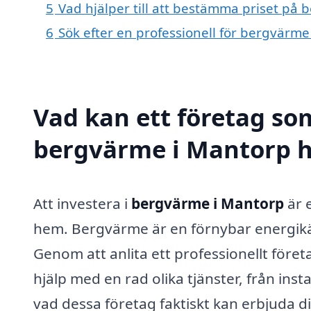
5
Vad hjälper till att bestämma priset på
6
Sök efter en professionell för bergvärm
Vad kan ett företag som
bergvärme i Mantorp hj
Att investera i
bergvärme i Mantorp
är 
hem. Bergvärme är en förnybar energikä
Genom att anlita ett professionellt före
hjälp med en rad olika tjänster, från insta
vad dessa företag faktiskt kan erbjuda 