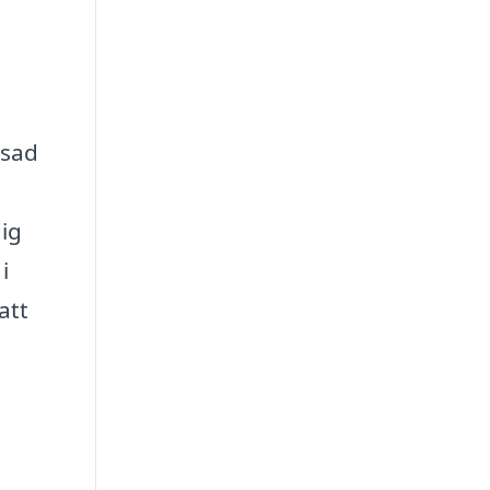
ssad
dig
i
att