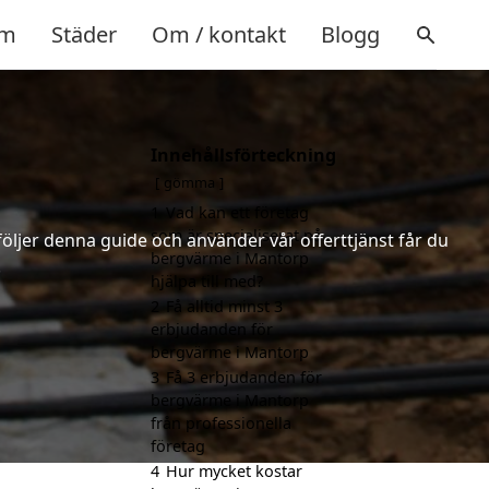
m
Städer
Om / kontakt
Blogg
Innehållsförteckning
gömma
1
Vad kan ett företag
som är specialiserat på
följer denna guide och använder vår offerttjänst får du
bergvärme i Mantorp
.
hjälpa till med?
2
Få alltid minst 3
erbjudanden för
bergvärme i Mantorp
3
Få 3 erbjudanden för
bergvärme i Mantorp
från professionella
företag
4
Hur mycket kostar