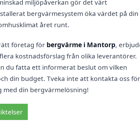
inskad miljöpåverkan gör det värt
nstallerat bergvärmesystem öka värdet på din
nomhusklimat året runt.
 rätt företag för
bergvärme i Mantorp
, erbjud
lera kostnadsförslag från olika leverantörer.
n du fatta ett informerat beslut om vilken
ch din budget. Tveka inte att kontakta oss fö
g med din bergvärmelösning!
iktelser