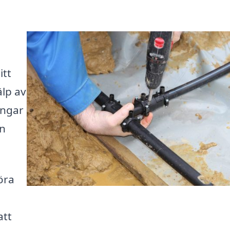
itt
lp av
engar
en
öra
att