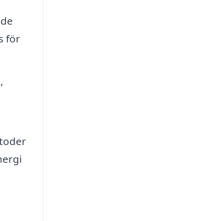
nde
s för
,
toder
nergi