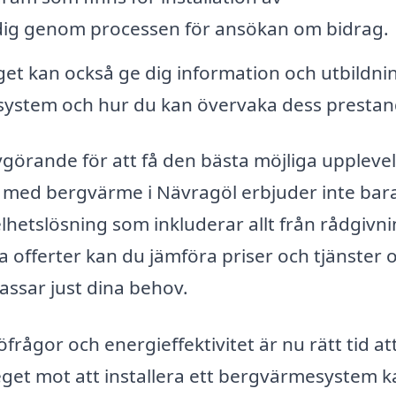
ig genom processen för ansökan om bidrag.
et kan också ge dig information och utbildn
esystem och hur du kan övervaka dess prestan
avgörande för att få den bästa möjliga uppleve
r med bergvärme i Nävragöl erbjuder inte bar
lhetslösning som inkluderar allt från rådgivnin
a offerter kan du jämföra priser och tjänster 
passar just dina behov.
ågor och energieffektivitet är nu rätt tid at
eget mot att installera ett bergvärmesystem 