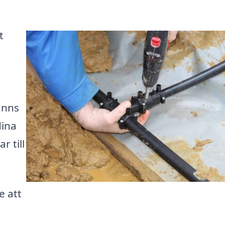
t
inns
dina
 till
e att