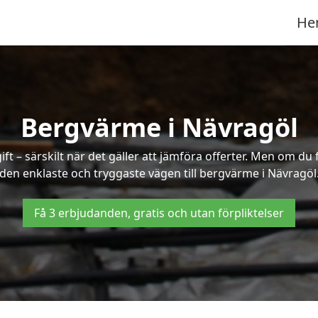
He
Bergvärme i Nävragöl
t – särskilt när det gäller att jämföra offerter. Men om du 
den enklaste och tryggaste vägen till bergvärme i Nävragöl
Få 3 erbjudanden, gratis och utan förpliktelser