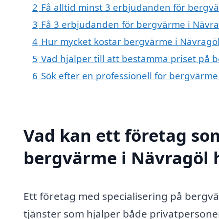
2
Få alltid minst 3 erbjudanden för bergv
3
Få 3 erbjudanden för bergvärme i Nävrag
4
Hur mycket kostar bergvärme i Nävragö
5
Vad hjälper till att bestämma priset på 
6
Sök efter en professionell för bergvärm
Vad kan ett företag som
bergvärme i Nävragöl h
Ett företag med specialisering på bergv
tjänster som hjälper både privatpersone