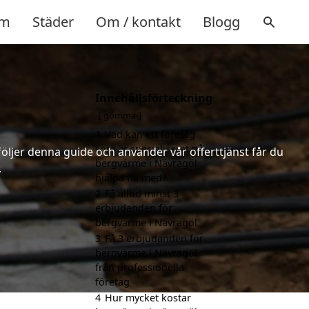
m
Städer
Om / kontakt
Blogg
Innehållsförteckning
gömma
1
Vad kan ett företag
som är specialiserat på
följer denna guide och använder vår offerttjänst får du
bergvärme i Nävragöl
.
hjälpa till med?
2
Få alltid minst 3
erbjudanden för
bergvärme i Nävragöl
3
Få 3 erbjudanden för
bergvärme i Nävragöl
från professionella
företag
4
Hur mycket kostar