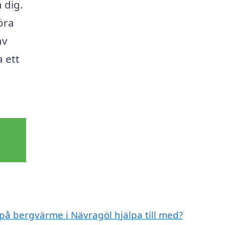
 dig.
öra
av
 ett
 på bergvärme i Nävragöl hjälpa till med?