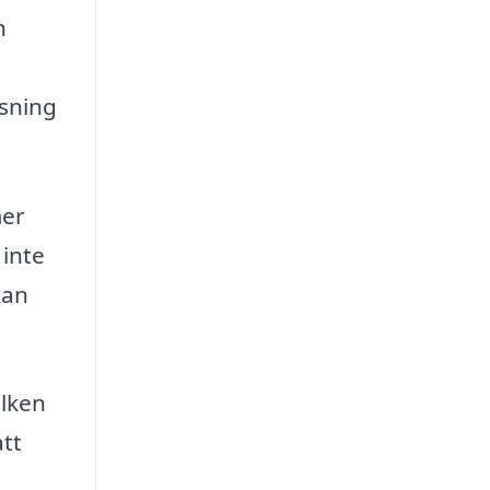
h
sning
mer
 inte
kan
ilken
tt