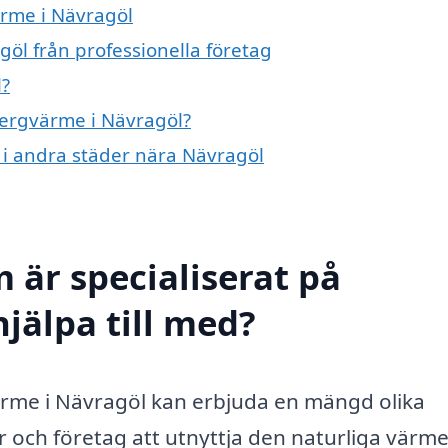
ärme i Nävragöl
öl från professionella företag
l?
bergvärme i Nävragöl?
e i andra städer nära Nävragöl
 är specialiserat på
jälpa till med?
ärme i Nävragöl kan erbjuda en mängd olika
r och företag att utnyttja den naturliga värm