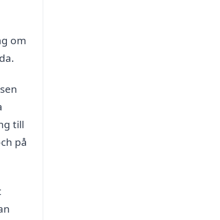
ing om
da.
lsen
a
g till
och på
t
kan