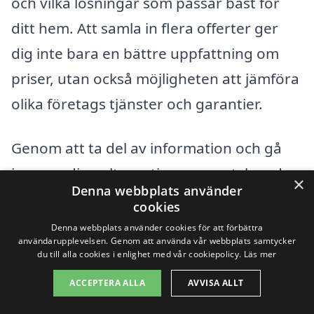
och vilka lösningar som passar bäst för
ditt hem. Att samla in flera offerter ger
dig inte bara en bättre uppfattning om
priser, utan också möjligheten att jämföra
olika företags tjänster och garantier.
Genom att ta del av information och gå
igenom dina alternativ noggrant, kan du
×
Denna webbplats använder
hitta en kostnadseffektiv och hållbar
cookies
lösning för värmebehovet i ditt hem. Att
Denna webbplats använder cookies för att förbättra
användarupplevelsen. Genom att använda vår webbplats samtycker
investera i bergvärme är inte bara ett
du till alla cookies i enlighet med vår cookiepolicy.
Läs mer
steg mot lägre energikostnader, utan
ACCEPTERA ALLA
AVVISA ALLT
också ett positivt bidrag till miljön.