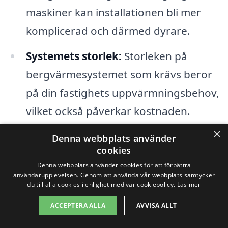
maskiner kan installationen bli mer
komplicerad och därmed dyrare.
Systemets storlek:
Storleken på
bergvärmesystemet som krävs beror
på din fastighets uppvärmningsbehov,
vilket också påverkar kostnaden.
×
Tillbehör och extrafunktioner:
Om
Denna webbplats använder
cookies
du väljer att installera extra funktioner
Denna webbplats använder cookies för att förbättra
som värmeåtervinning eller smart
användarupplevelsen. Genom att använda vår webbplats samtycker
du till alla cookies i enlighet med vår cookiepolicy.
Läs mer
styrning, kan detta öka den totala
ACCEPTERA ALLA
AVVISA ALLT
kostnaden.