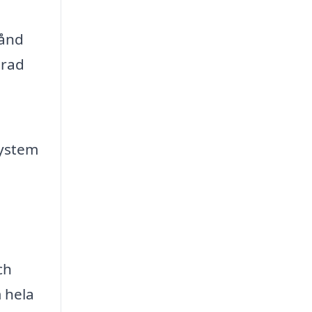
tånd
erad
system
ch
 hela