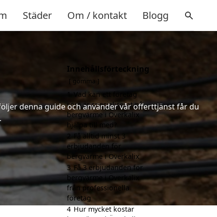
m
Städer
Om / kontakt
Blogg
Innehållsförteckning
gömma
1
Vad kan ett företag
som är specialiserat på
följer denna guide och använder vår offerttjänst får du
bergvärme i Överkalix
.
hjälpa till med?
2
Få alltid minst 3
erbjudanden för
bergvärme i Överkalix
3
Få 3 erbjudanden för
bergvärme i Överkalix
från professionella
företag
4
Hur mycket kostar