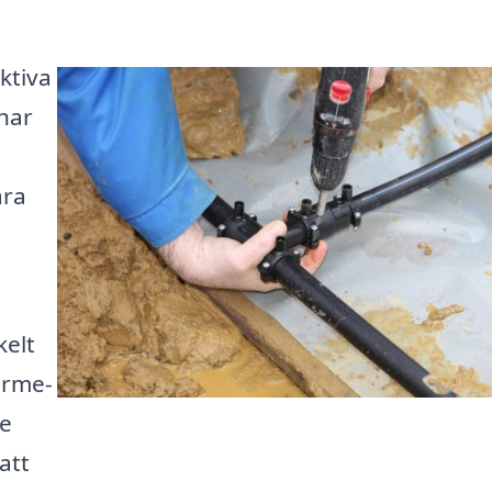
ktiva
har
ara
kelt
ärme-
re
att