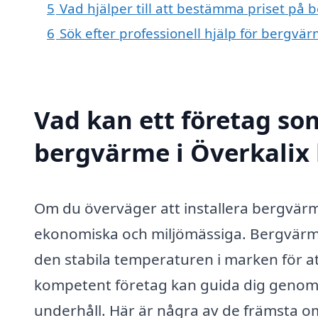
5
Vad hjälper till att bestämma priset på 
6
Sök efter professionell hjälp för bergvä
Vad kan ett företag som
bergvärme i Överkalix 
Om du överväger att installera bergvärme
ekonomiska och miljömässiga. Bergvärm
den stabila temperaturen i marken för att
kompetent företag kan guida dig genom he
underhåll. Här är några av de främsta o