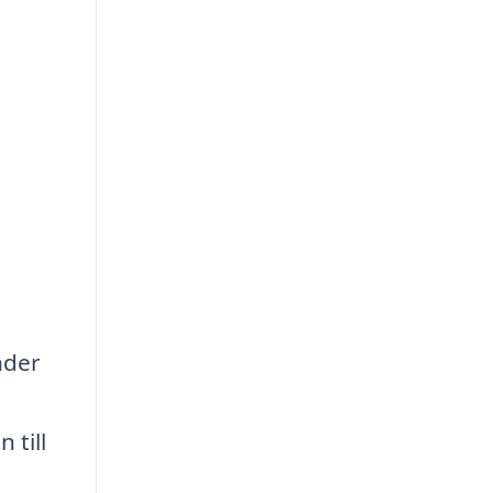
nder
 till