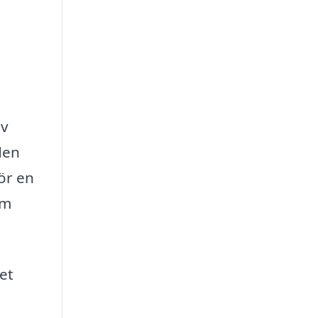
iv
den
ör en
om
det