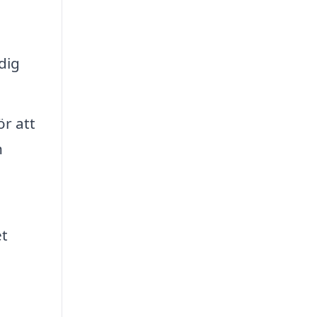
dig
r att
n
et