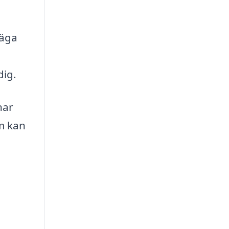
väga
dig.
nar
om kan