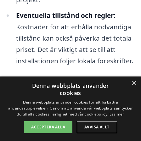
Eventuella tillstånd och regler:
Kostnader för att erhålla nödvändiga
tillstånd kan också påverka det totala
priset. Det är viktigt att se till att
installationen följer lokala föreskrifter.
Genom att förstå dessa faktorer kan du få
×
Denna webbplats använder
en bättre uppfattning om vad som ligger
cookies
bakom kostnaden för
bergvärme i
Denna webbplats använder cookies för att förbättra
användarupplevelsen. Genom att använda vår webbplats samtycker
Rimbo
. Innan du fattar ett beslut, se till
du till alla cookies i enlighet med vår cookiepolicy.
Läs mer
att du jämför olika alternativ och erbjuder
ACCEPTERA ALLA
AVVISA ALLT
en tydlig bild av din fastighets behov.