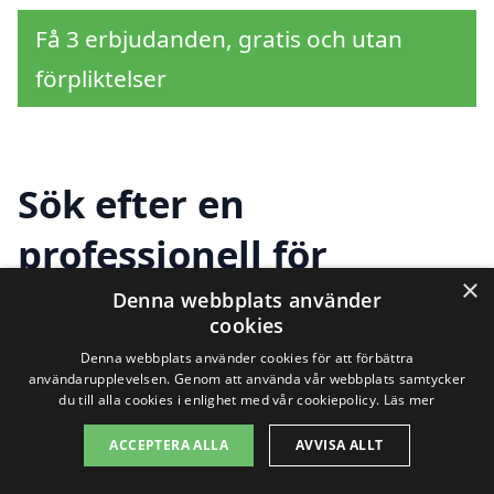
Få 3 erbjudanden, gratis och utan
förpliktelser
Sök efter en
professionell för
×
bergvärme i andra
Denna webbplats använder
cookies
städer nära Rörö
Denna webbplats använder cookies för att förbättra
användarupplevelsen. Genom att använda vår webbplats samtycker
du till alla cookies i enlighet med vår cookiepolicy.
Läs mer
Att hitta ett pålitligt företag för
ACCEPTERA ALLA
AVVISA ALLT
bergvärme i Rörö
är en viktig del av att