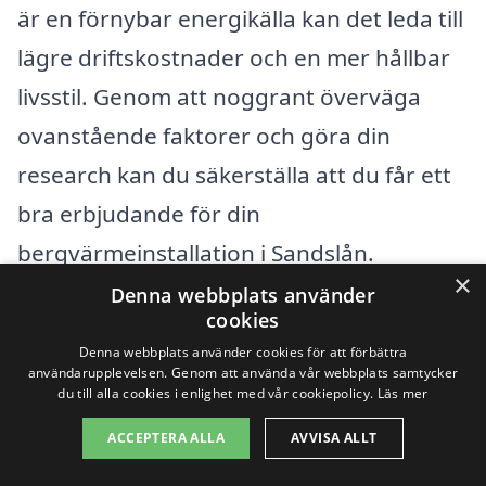
är en förnybar energikälla kan det leda till
lägre driftskostnader och en mer hållbar
livsstil. Genom att noggrant överväga
ovanstående faktorer och göra din
research kan du säkerställa att du får ett
bra erbjudande för din
bergvärmeinstallation i Sandslån.
×
Denna webbplats använder
cookies
Få 3 erbjudanden, gratis och utan
Denna webbplats använder cookies för att förbättra
förpliktelser
användarupplevelsen. Genom att använda vår webbplats samtycker
du till alla cookies i enlighet med vår cookiepolicy.
Läs mer
ACCEPTERA ALLA
AVVISA ALLT