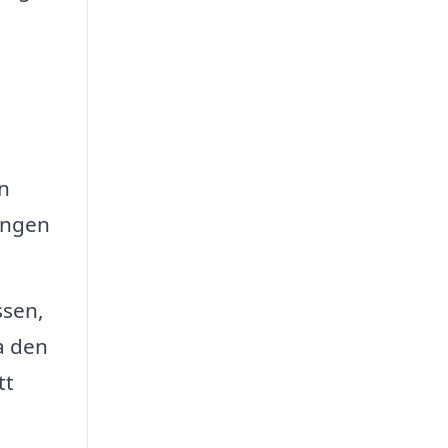
n
ningen
ssen,
a den
tt