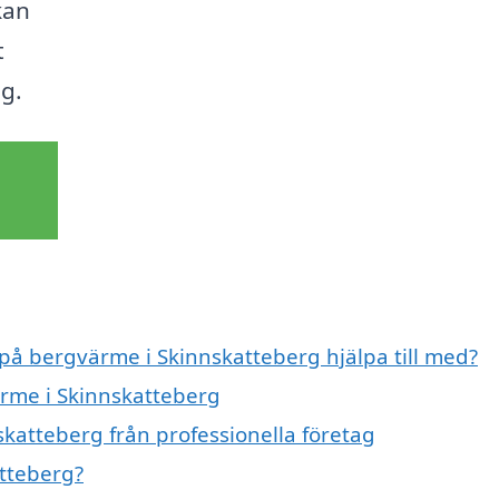
kan
t
g.
 på bergvärme i Skinnskatteberg hjälpa till med?
ärme i Skinnskatteberg
katteberg från professionella företag
tteberg?