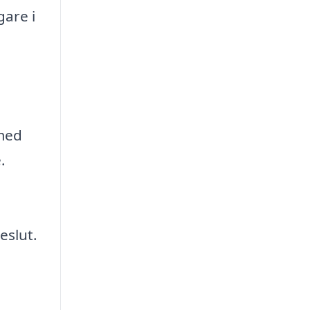
are i
 med
.
eslut.