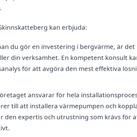
.
 Skinnskatteberg kan erbjuda:
an du gör en investering i bergvärme, är det
 eller din verksamhet. En kompetent konsult ka
vsanalys för att avgöra den mest effektiva lös
öretaget ansvarar för hela installationsproce
torer till att installera värmepumpen och koppl
har den expertis och utrustning som krävs för a
ivt.