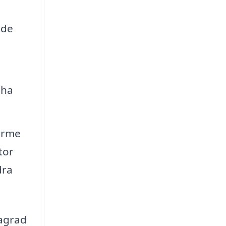
 de
 ha
ärme
tor
dra
lagrad