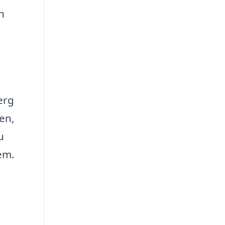
n
erg
en,
u
em.