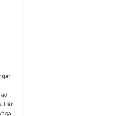
ingar
r
rad
a. Här
rväga