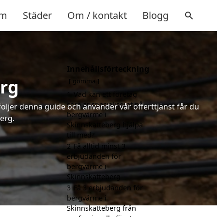
m
Städer
Om / kontakt
Blogg
Innehållsförteckning
erg
gömma
1
Vad kan ett företag
som är specialiserat på
följer denna guide och använder vår offerttjänst får du
bergvärme i
erg.
Skinnskatteberg hjälpa
till med?
2
Få alltid minst 3
erbjudanden för
bergvärme i
Skinnskatteberg
3
Få 3 erbjudanden för
bergvärme i
Skinnskatteberg från