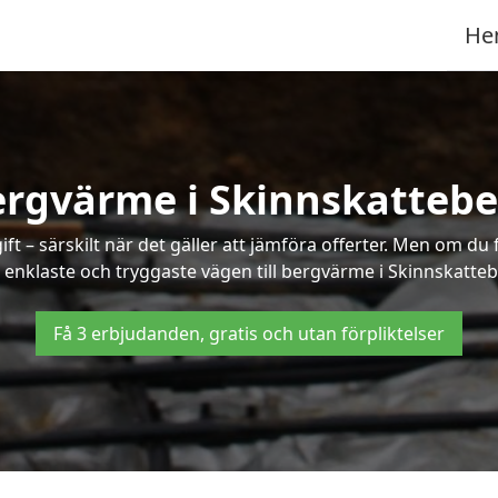
He
rgvärme i Skinnskatteb
t – särskilt när det gäller att jämföra offerter. Men om du 
 enklaste och tryggaste vägen till bergvärme i Skinnskatteb
Få 3 erbjudanden, gratis och utan förpliktelser