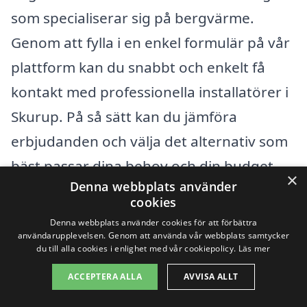
som specialiserar sig på bergvärme.
Genom att fylla i en enkel formulär på vår
plattform kan du snabbt och enkelt få
kontakt med professionella installatörer i
Skurup. På så sätt kan du jämföra
erbjudanden och välja det alternativ som
bäst passar dina behov och din budget.
×
Denna webbplats använder
cookies
Sammanfattningsvis är det viktigt att ha
Denna webbplats använder cookies för att förbättra
en förståelse för de faktorer som
användarupplevelsen. Genom att använda vår webbplats samtycker
du till alla cookies i enlighet med vår cookiepolicy.
Läs mer
påverkar priset på bergvärme i Skurup.
ACCEPTERA ALLA
AVVISA ALLT
Detta kan hjälpa dig att fatta ett