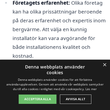
Företagets erfarenhet:
Olika företag
kan ha olika prissättningar beroende
på deras erfarenhet och expertis inom
bergvärme. Att välja en kunnig
installatör kan vara avgörande för
både installationens kvalitet och
kostnad.
×
Denna webbplats använder
För att få det bästa priset för bergvärme i
cookies
Smålandsstenar, rekommenderas det att
Denna webbplats använder cookies för att förbättra
användarupplevelsen. Genom att använda vår webbplats samtycker
be om offerter från flera olika
du till alla cookies i enlighet med vår cookiepolicy.
Läs mer
leverantörer. Genom att jämföra priser
ACCEPTERA ALLA
AVVISA ALLT
och tjänster kan du bättre förstå vilka