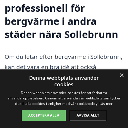
professionell för
bergvärme i andra
städer nära Sollebrunn
Om du letar efter bergvärme i Sollebrunn,
kan det vara en bra idé att också
×
överväga att söka hjälp från företag i
Denna webbplats använder
cookies
närliggande städer. Bergvärme är en
Denna webbplats använder cookies för att förbättra
effektiv och miljövänlig
användarupplevelsen. Genom att använda vår webbplats samtycker
du till alla cookies i enlighet med vår cookiepolicy.
Läs mer
uppvärmningslösning som blir allt mer
ACCEPTERA ALLA
AVVISA ALLT
populär bland husägare. Genom att