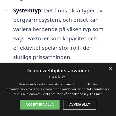
Systemtyp:
Det finns olika typer av
bergvärmesystem, och priset kan
variera beroende på vilken typ som
väljs. Faktorer som kapacitet och
effektivitet spelar stor roll i den
slutliga prissättningen.
×
Behov av tilläggsinstallationer:
I
Denna webbplats använder
cookies
vissa fall kan det krävas ytterligare
Denna webbplats använder cookies för att förbättra
installationer som en ny värmepump
användarupplevelsen. Genom att använda vår webbplats samtycker
du till alla cookies i enlighet med vår cookiepolicy.
Läs mer
eller förbättringar av befintliga
ACCEPTERA ALLA
AVVISA ALLT
värmesystem, vilket också påverkar