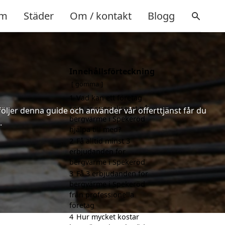
m
Städer
Om / kontakt
Blogg
Innehållsförteckning
gömma
1
Vad kan ett företag
som är specialiserat på
följer denna guide och använder vår offerttjänst får du
bergvärme i Spekeröd
.
hjälpa till med?
2
Få alltid minst 3
erbjudanden för
bergvärme i Spekeröd
3
Få 3 erbjudanden för
bergvärme i Spekeröd
från professionella
företag
4
Hur mycket kostar