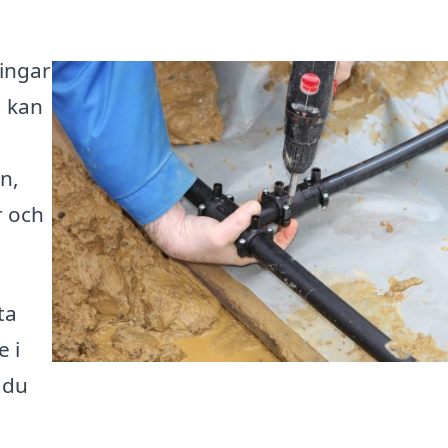
ningar
 kan
n,
r och
ta
 i
 du