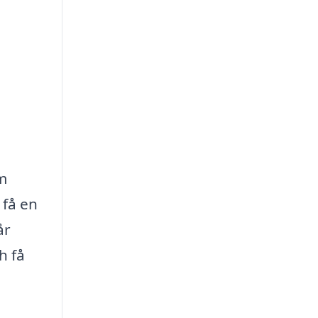
om
 få en
år
h få