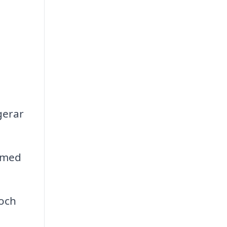
gerar
 med
och