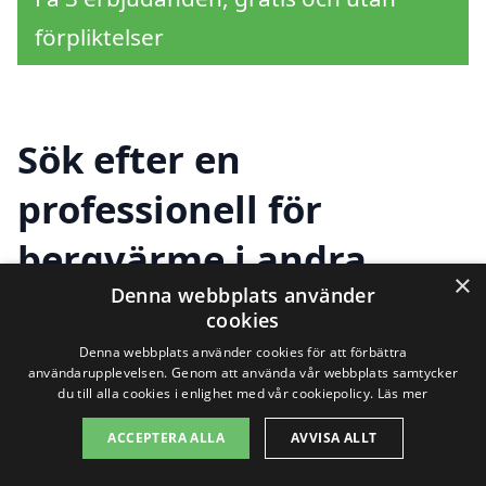
förpliktelser
Sök efter en
professionell för
bergvärme i andra
×
Denna webbplats använder
städer nära
cookies
Sundhultsbrunn
Denna webbplats använder cookies för att förbättra
användarupplevelsen. Genom att använda vår webbplats samtycker
du till alla cookies i enlighet med vår cookiepolicy.
Läs mer
ACCEPTERA ALLA
AVVISA ALLT
Att installera bergvärme i Sundhultsbrunn
är en smart och hållbar lösning för att