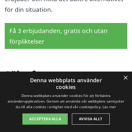
för din situation.
Få 3 erbjudanden, gratis och utan
förpliktelser
Sök efter en
×
Denna webbplats använder
professionell för
cookies
Denna webbplats använder cookies för att förbättra
bergvärme i andra
användarupplevelsen. Genom att använda vår webbplats samtycker
du till alla cookies i enlighet med vår cookiepolicy.
Läs mer
städer nära Sysslebäck
ACCEPTERA ALLA
AVVISA ALLT