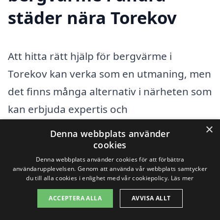
städer nära Torekov
Att hitta rätt hjälp för bergvärme i
Torekov kan verka som en utmaning, men
det finns många alternativ i närheten som
kan erbjuda expertis och
konkurrenskraftiga priser. Bergvärme är
×
Denna webbplats använder
en effektiv och miljövänlig
cookies
Denna webbplats använder cookies för att förbättra
uppvärmningsmetod som använder sig
användarupplevelsen. Genom att använda vår webbplats samtycker
av jordens naturliga värme. Genom att
du till alla cookies i enlighet med vår cookiepolicy.
Läs mer
anlita ett professionellt företag kan du
ACCEPTERA ALLA
AVVISA ALLT
enkelt få en skräddarsydd lösning för ditt