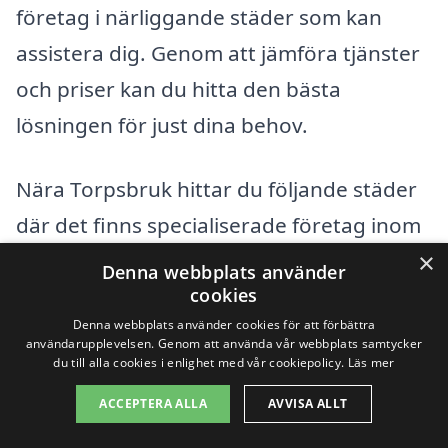
företag i närliggande städer som kan
assistera dig. Genom att jämföra tjänster
och priser kan du hitta den bästa
lösningen för just dina behov.
Nära Torpsbruk hittar du följande städer
där det finns specialiserade företag inom
bergvärme:
×
Denna webbplats använder
cookies
Alvesta
Denna webbplats använder cookies för att förbättra
användarupplevelsen. Genom att använda vår webbplats samtycker
du till alla cookies i enlighet med vår cookiepolicy.
Läs mer
Kronoberg
ACCEPTERA ALLA
AVVISA ALLT
Ljungby